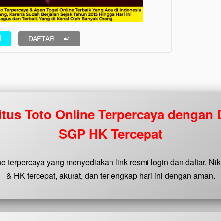
DAFTAR
s Toto Online Terpercaya dengan D
SGP HK Tercepat
ne terpercaya yang menyediakan link resmi login dan daftar. Ni
& HK tercepat, akurat, dan terlengkap hari ini dengan aman.