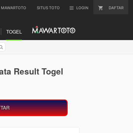
MAWARTOTO
SITUS TOTO
LOGIN
DAFTAR
TOGEL
Search
ta Result Togel
FTAR