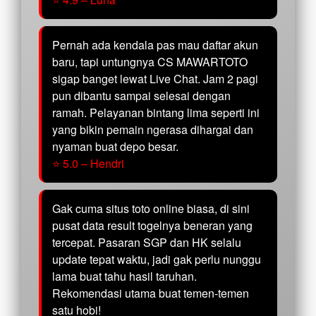
Pernah ada kendala pas mau daftar akun
baru, tapi untungnya CS MAWARTOTO
sigap banget lewat Live Chat. Jam 2 pagi
pun dibantu sampai selesai dengan
ramah. Pelayanan bintang lima seperti ini
yang bikin pemain ngerasa dihargai dan
nyaman buat depo besar.
⭐ 5.0 – Hendri
Gak cuma situs toto online biasa, di sini
pusat data result togelnya beneran yang
tercepat. Pasaran SGP dan HK selalu
update tepat waktu, jadi gak perlu nunggu
lama buat tahu hasil taruhan.
Rekomendasi utama buat temen-temen
satu hobi!