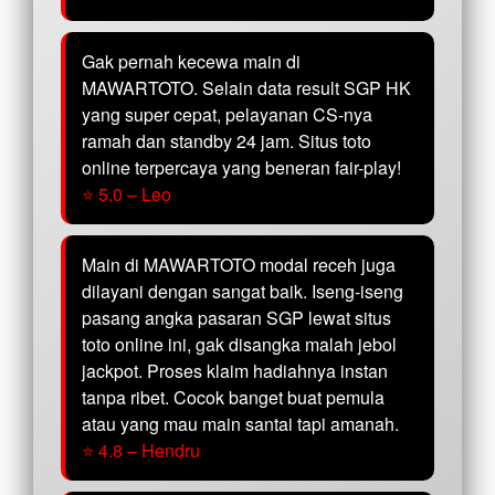
Gak pernah kecewa main di
MAWARTOTO. Selain data result SGP HK
yang super cepat, pelayanan CS-nya
ramah dan standby 24 jam. Situs toto
online terpercaya yang beneran fair-play!
⭐ 5.0 – Leo
Main di MAWARTOTO modal receh juga
dilayani dengan sangat baik. Iseng-iseng
pasang angka pasaran SGP lewat situs
toto online ini, gak disangka malah jebol
jackpot. Proses klaim hadiahnya instan
tanpa ribet. Cocok banget buat pemula
atau yang mau main santai tapi amanah.
⭐ 4.8 – Hendru