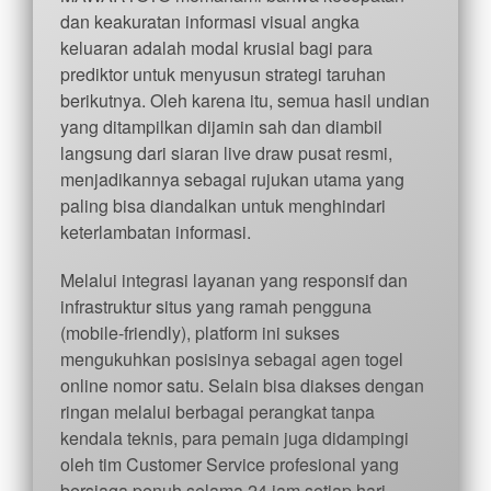
dan keakuratan informasi visual angka
keluaran adalah modal krusial bagi para
prediktor untuk menyusun strategi taruhan
berikutnya. Oleh karena itu, semua hasil undian
yang ditampilkan dijamin sah dan diambil
langsung dari siaran live draw pusat resmi,
menjadikannya sebagai rujukan utama yang
paling bisa diandalkan untuk menghindari
keterlambatan informasi.
Melalui integrasi layanan yang responsif dan
infrastruktur situs yang ramah pengguna
(mobile-friendly), platform ini sukses
mengukuhkan posisinya sebagai agen togel
online nomor satu. Selain bisa diakses dengan
ringan melalui berbagai perangkat tanpa
kendala teknis, para pemain juga didampingi
oleh tim Customer Service profesional yang
bersiaga penuh selama 24 jam setiap hari.