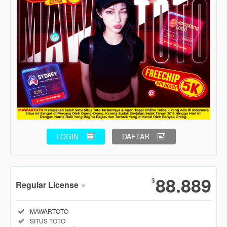
LOGIN
DAFTAR
Show More
88.889
$
Regular License
Regular
Included:
MAWARTOTO
License
Included:
SITUS TOTO
SELECTED