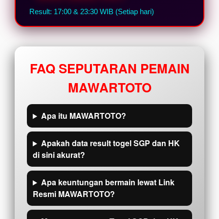
Result: 17:00 & 23:30 WIB (Setiap hari)
FAQ SEPUTARAN PEMAIN
MAWARTOTO
Apa itu MAWARTOTO?
Apakah data result togel SGP dan HK
di sini akurat?
Apa keuntungan bermain lewat Link
Resmi MAWARTOTO?