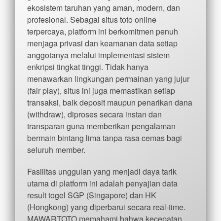
ekosistem taruhan yang aman, modern, dan
profesional. Sebagai situs toto online
terpercaya, platform ini berkomitmen penuh
menjaga privasi dan keamanan data setiap
anggotanya melalui implementasi sistem
enkripsi tingkat tinggi. Tidak hanya
menawarkan lingkungan permainan yang jujur
(fair play), situs ini juga memastikan setiap
transaksi, baik deposit maupun penarikan dana
(withdraw), diproses secara instan dan
transparan guna memberikan pengalaman
bermain bintang lima tanpa rasa cemas bagi
seluruh member.
Fasilitas unggulan yang menjadi daya tarik
utama di platform ini adalah penyajian data
result togel SGP (Singapore) dan HK
(Hongkong) yang diperbarui secara real-time.
MAWARTOTO memahami bahwa kecepatan