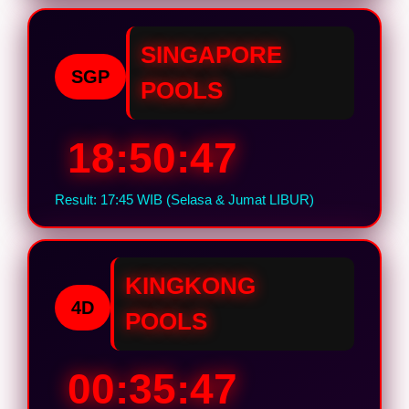
SINGAPORE
SGP
POOLS
18:50:46
Result: 17:45 WIB (Selasa & Jumat LIBUR)
KINGKONG
4D
POOLS
00:35:46