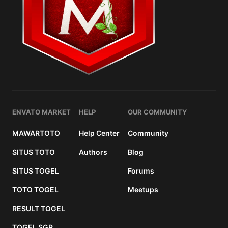
ENVATO MARKET
HELP
OUR COMMUNITY
MAWARTOTO
Help Center
Community
SITUS TOTO
Authors
Blog
SITUS TOGEL
Forums
TOTO TOGEL
Meetups
RESULT TOGEL
TOGEL SGP