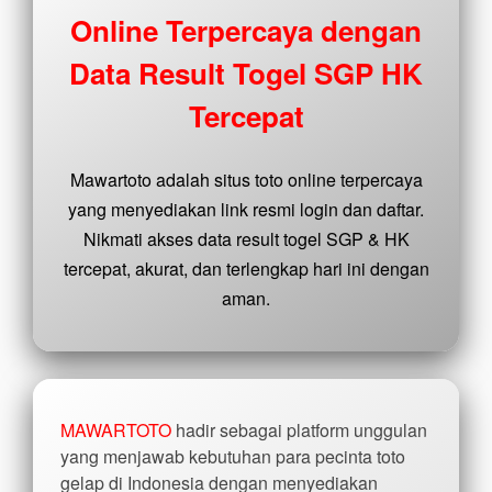
buyer
Online Terpercaya dengan
fee.
Data Result Togel SGP HK
View
license
Tercepat
details
Mawartoto adalah situs toto online terpercaya
yang menyediakan link resmi login dan daftar.
Nikmati akses data result togel SGP & HK
tercepat, akurat, dan terlengkap hari ini dengan
aman.
MAWARTOTO
hadir sebagai platform unggulan
yang menjawab kebutuhan para pecinta toto
gelap di Indonesia dengan menyediakan