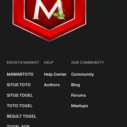
ENVATO MARKET
HELP
OUR COMMUNITY
MAWARTOTO
Help Center
Community
SITUS TOTO
Authors
Blog
SITUS TOGEL
Forums
TOTO TOGEL
Meetups
RESULT TOGEL
TOGEL SGP