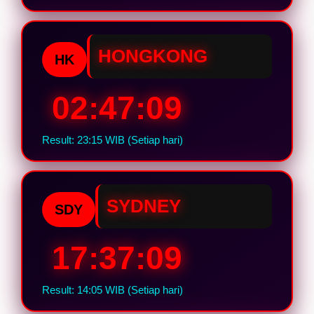
HONGKONG
HK
02:47:08
Result: 23:15 WIB (Setiap hari)
SYDNEY
SDY
17:37:08
Result: 14:05 WIB (Setiap hari)