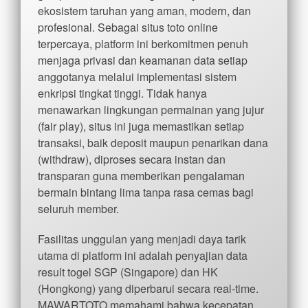
ekosistem taruhan yang aman, modern, dan
profesional. Sebagai situs toto online
terpercaya, platform ini berkomitmen penuh
menjaga privasi dan keamanan data setiap
anggotanya melalui implementasi sistem
enkripsi tingkat tinggi. Tidak hanya
menawarkan lingkungan permainan yang jujur
(fair play), situs ini juga memastikan setiap
transaksi, baik deposit maupun penarikan dana
(withdraw), diproses secara instan dan
transparan guna memberikan pengalaman
bermain bintang lima tanpa rasa cemas bagi
seluruh member.
Fasilitas unggulan yang menjadi daya tarik
utama di platform ini adalah penyajian data
result togel SGP (Singapore) dan HK
(Hongkong) yang diperbarui secara real-time.
MAWARTOTO memahami bahwa kecepatan