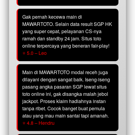
Gak pernah kecewa main di
MAWARTOTO. Selain data result SGP HK
yang super cepat, pelayanan CS-nya
ramah dan standby 24 jam. Situs toto
online terpercaya yang beneran fair-play!
⭐ 5.0 – Leo
Main di MAWARTOTO modal receh juga
dilayani dengan sangat baik. Iseng-iseng
pasang angka pasaran SGP lewat situs
toto online ini, gak disangka malah jebol
jackpot. Proses klaim hadiahnya instan
tanpa ribet. Cocok banget buat pemula
atau yang mau main santai tapi amanah.
⭐ 4.8 – Hendru