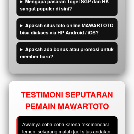
Mengapa pasaran Togel SGP dan HK
sangat populer di sini?
Apakah situs toto online MAWARTOTO
bisa diakses via HP Android / iOS?
Apakah ada bonus atau promosi untuk
member baru?
TESTIMONI SEPUTARAN
PEMAIN MAWARTOTO
Awalnya coba-coba karena rekomendasi
temen, sekarang malah jadi situs andalan.