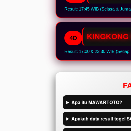
Result: 17:45 WIB (Selasa & Juma
KINGKONG
4D
Result: 17:00 & 23:30 WIB (Setiap 
F
Apa itu MAWARTOTO?
Apakah data result togel S