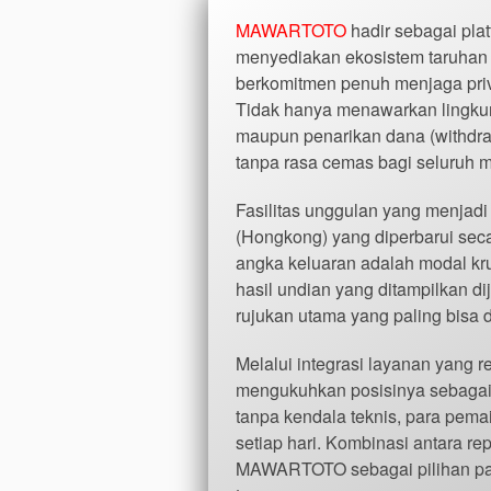
MAWARTOTO
hadir sebagai pla
menyediakan ekosistem taruhan ya
berkomitmen penuh menjaga priva
Tidak hanya menawarkan lingkunga
maupun penarikan dana (withdra
tanpa rasa cemas bagi seluruh 
Fasilitas unggulan yang menjadi 
(Hongkong) yang diperbarui se
angka keluaran adalah modal krus
hasil undian yang ditampilkan di
rujukan utama yang paling bisa 
Melalui integrasi layanan yang re
mengukuhkan posisinya sebagai a
tanpa kendala teknis, para pema
setiap hari. Kombinasi antara r
MAWARTOTO sebagai pilihan palin