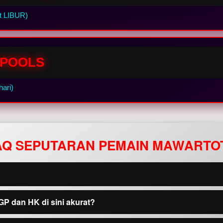
t LIBUR)
 POOLS
hari)
AQ SEPUTARAN PEMAIN MAWARTO
GP dan HK di sini akurat?