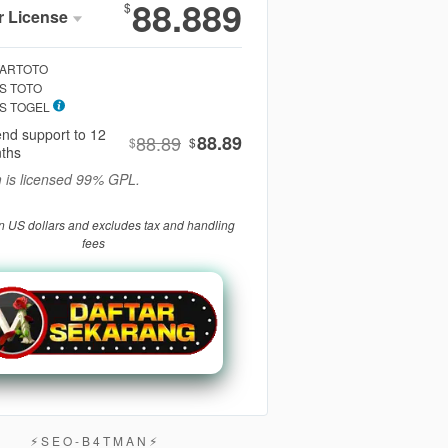
88.889
$
r License
88
ar License
$
SELECTED
ded:
ARTOTO
ded:
y you or one client, in a single end
S TOTO
ded:
US TOGEL
t which end users
are not
charged for.
tal price includes the item price and a
end support to 12
88.89
88.89
$
$
fee.
ths
m is licensed 99% GPL.
 in US dollars and excludes tax and handling
fees
⚡︎ S E O - B 4 T M A N ⚡︎