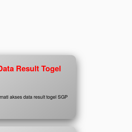
ata Result Togel
kmati akses data result togel SGP