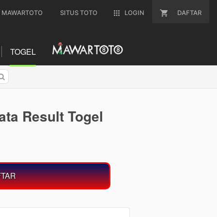
MAWARTOTO
SITUS TOTO
LOGIN
DAFTAR
TOGEL
Search
ta Result Togel
FTAR