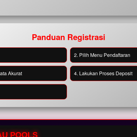
Panduan Registrasi
2. Pilih Menu Pendaftaran
ata Akurat
4. Lakukan Proses Deposit
AU POOLS