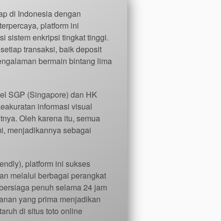
ap di Indonesia dengan
erpercaya, platform ini
istem enkripsi tingkat tinggi.
etiap transaksi, baik deposit
engalaman bermain bintang lima
togel SGP (Singapore) dan HK
kuratan informasi visual
utnya. Oleh karena itu, semua
smi, menjadikannya sebagai
endly), platform ini sukses
an melalui berbagai perangkat
g bersiaga penuh selama 24 jam
ayanan yang prima menjadikan
uh di situs toto online