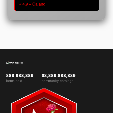
⭐ 4.9 – Galang
889,888,889
$8,889,888,889
items sold
community earnings