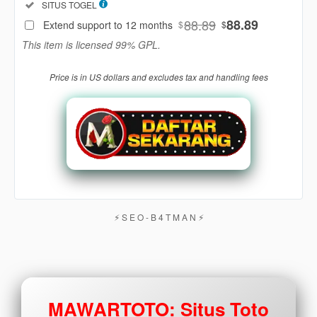
Included:
SITUS TOGEL
88
$
88.89
88.89
Extend support to 12 months
$
$
Use, by
This item is licensed 99% GPL.
you or
one
Price is in US dollars and excludes tax and handling fees
client, in
a single
end
product
which
end
users
are not
charged
for. The
⚡︎ S E O - B 4 T M A N ⚡︎
total
price
includes
the item
price
MAWARTOTO: Situs Toto
and a