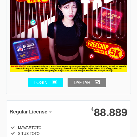
LOGIN
DAFTAR
Show More
88.889
$
Regular License
Regular
Included:
MAWARTOTO
License
Included:
SITUS TOTO
SELECTED