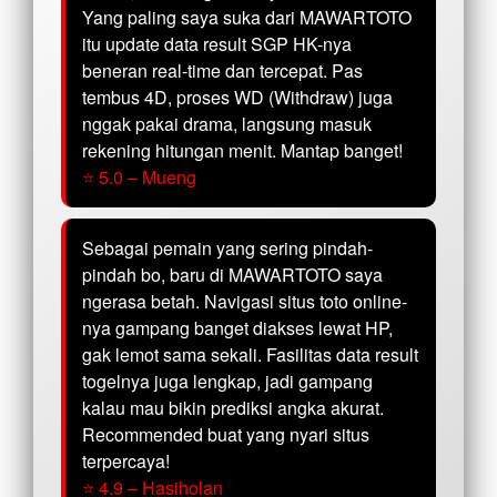
Yang paling saya suka dari MAWARTOTO
itu update data result SGP HK-nya
beneran real-time dan tercepat. Pas
tembus 4D, proses WD (Withdraw) juga
nggak pakai drama, langsung masuk
rekening hitungan menit. Mantap banget!
⭐ 5.0 – Mueng
Sebagai pemain yang sering pindah-
pindah bo, baru di MAWARTOTO saya
ngerasa betah. Navigasi situs toto online-
nya gampang banget diakses lewat HP,
gak lemot sama sekali. Fasilitas data result
togelnya juga lengkap, jadi gampang
kalau mau bikin prediksi angka akurat.
Recommended buat yang nyari situs
terpercaya!
⭐ 4.9 – Hasiholan