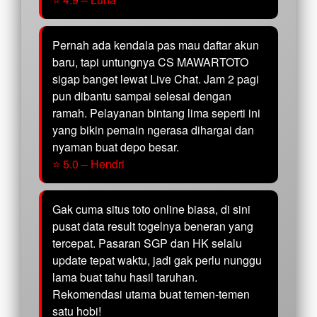
Pernah ada kendala pas mau daftar akun
baru, tapi untungnya CS MAWARTOTO
sigap banget lewat Live Chat. Jam 2 pagi
pun dibantu sampai selesai dengan
ramah. Pelayanan bintang lima seperti ini
yang bikin pemain ngerasa dihargai dan
nyaman buat depo besar.
⭐ 5.0 – Hendri
Gak cuma situs toto online biasa, di sini
pusat data result togelnya beneran yang
tercepat. Pasaran SGP dan HK selalu
update tepat waktu, jadi gak perlu nunggu
lama buat tahu hasil taruhan.
Rekomendasi utama buat temen-temen
satu hobi!