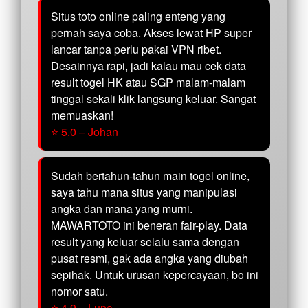
Situs toto online paling enteng yang
pernah saya coba. Akses lewat HP super
lancar tanpa perlu pakai VPN ribet.
Desainnya rapi, jadi kalau mau cek data
result togel HK atau SGP malam-malam
tinggal sekali klik langsung keluar. Sangat
memuaskan!
⭐ 5.0 – Johan
Sudah bertahun-tahun main togel online,
saya tahu mana situs yang manipulasi
angka dan mana yang murni.
MAWARTOTO ini beneran fair-play. Data
result yang keluar selalu sama dengan
pusat resmi, gak ada angka yang diubah
sepihak. Untuk urusan kepercayaan, bo ini
nomor satu.
⭐ 4.9 – Luna