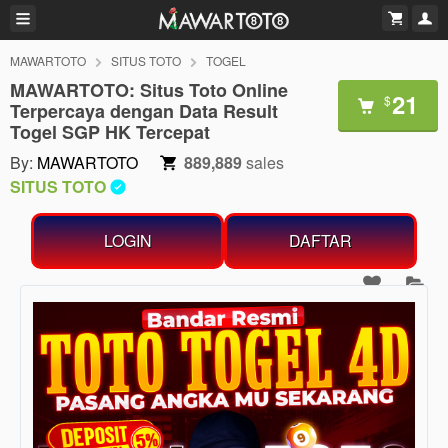
MAWARTOTO
SITUS TOTO
TOGEL
MAWARTOTO: Situs Toto Online
21
$
Terpercaya dengan Data Result
Togel SGP HK Tercepat
By:
MAWARTOTO
889,889
sales
SITUS TOTO
LOGIN
DAFTAR