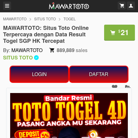
MAWARTOTO
SITUS TOTO
TOGEL
MAWARTOTO: Situs Toto Online
21
$
Terpercaya dengan Data Result
Togel SGP HK Tercepat
By:
MAWARTOTO
889,889
sales
SITUS TOTO
LOGIN
DAFTAR