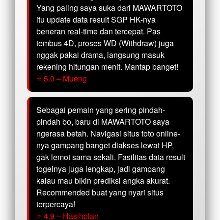
Yang paling saya suka dari MAWARTOTO
itu update data result SGP HK-nya
beneran real-time dan tercepat. Pas
tembus 4D, proses WD (Withdraw) juga
nggak pakai drama, langsung masuk
rekening hitungan menit. Mantap banget!
⭐ 5.0 – Mueng
Sebagai pemain yang sering pindah-
pindah bo, baru di MAWARTOTO saya
ngerasa betah. Navigasi situs toto online-
nya gampang banget diakses lewat HP,
gak lemot sama sekali. Fasilitas data result
togelnya juga lengkap, jadi gampang
kalau mau bikin prediksi angka akurat.
Recommended buat yang nyari situs
terpercaya!
⭐ 4.9 – Hasiholan