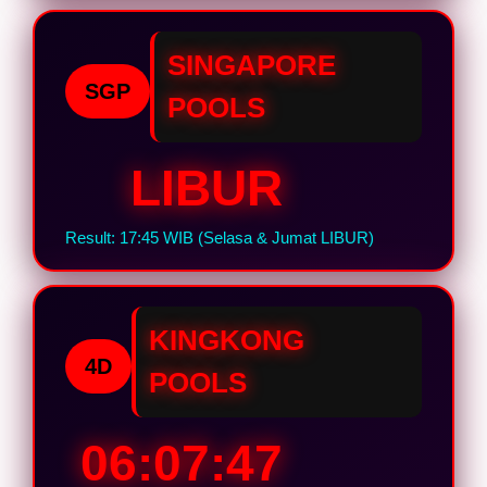
SINGAPORE
SGP
POOLS
LIBUR
Result: 17:45 WIB (Selasa & Jumat LIBUR)
KINGKONG
4D
POOLS
06:07:46