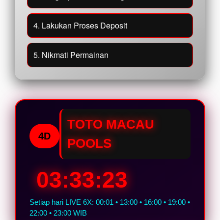
4. Lakukan Proses Deposit
5. Nikmati Permainan
TOTO MACAU
4D
POOLS
03:33:22
Setiap hari LIVE 6X: 00:01 • 13:00 • 16:00 • 19:00 •
22:00 • 23:00 WIB