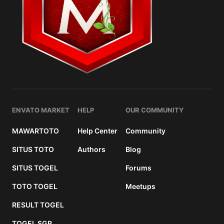
ENVATO MARKET
HELP
OUR COMMUNITY
MAWARTOTO
Help Center
Community
SITUS TOTO
Authors
Blog
SITUS TOGEL
Forums
TOTO TOGEL
Meetups
RESULT TOGEL
TOGEL SGP