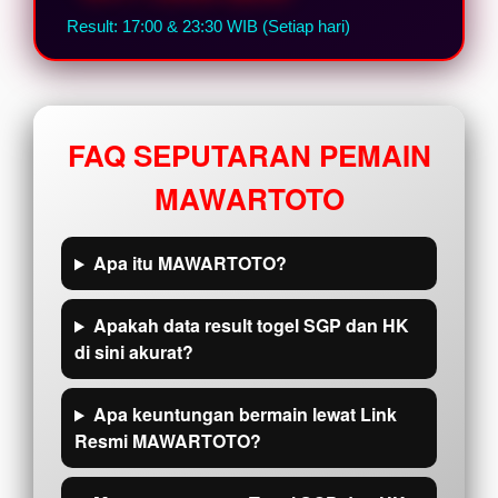
Result: 17:00 & 23:30 WIB (Setiap hari)
FAQ SEPUTARAN PEMAIN
MAWARTOTO
Apa itu MAWARTOTO?
Apakah data result togel SGP dan HK
di sini akurat?
Apa keuntungan bermain lewat Link
Resmi MAWARTOTO?