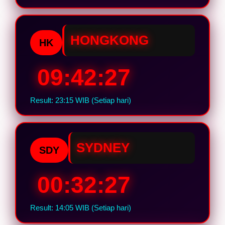
HONGKONG
HK
09:42:26
Result: 23:15 WIB (Setiap hari)
SYDNEY
SDY
00:32:26
Result: 14:05 WIB (Setiap hari)