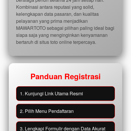
Kombinasi antara reputasi yang solid,
kelengkapan data pasaran, dan kualitas
pelayanan yang prima menjadikan
MAWARTOTO sebagai pilihan paling ideal bagi
siapa saja yang menginginkan kenyamanan
bertaruh di situs toto online terpercaya.
Panduan Registrasi
1. Kunjungi Link Utama Resmi
2. Pilih Menu Pendaftaran
3. Lengkapi Formulir dengan Data Akurat