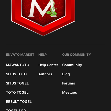
ENVATO MARKET
HELP
OUR COMMUNITY
MAWARTOTO
Help Center
Community
SITUS TOTO
Authors
Blog
SITUS TOGEL
Forums
TOTO TOGEL
Meetups
RESULT TOGEL
TOGEL SGP