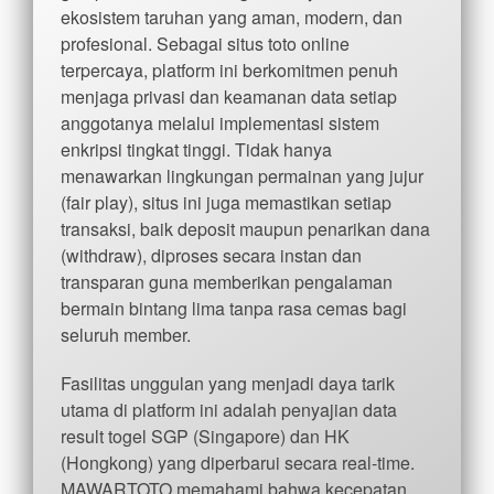
ekosistem taruhan yang aman, modern, dan
profesional. Sebagai situs toto online
terpercaya, platform ini berkomitmen penuh
menjaga privasi dan keamanan data setiap
anggotanya melalui implementasi sistem
enkripsi tingkat tinggi. Tidak hanya
menawarkan lingkungan permainan yang jujur
(fair play), situs ini juga memastikan setiap
transaksi, baik deposit maupun penarikan dana
(withdraw), diproses secara instan dan
transparan guna memberikan pengalaman
bermain bintang lima tanpa rasa cemas bagi
seluruh member.
Fasilitas unggulan yang menjadi daya tarik
utama di platform ini adalah penyajian data
result togel SGP (Singapore) dan HK
(Hongkong) yang diperbarui secara real-time.
MAWARTOTO memahami bahwa kecepatan