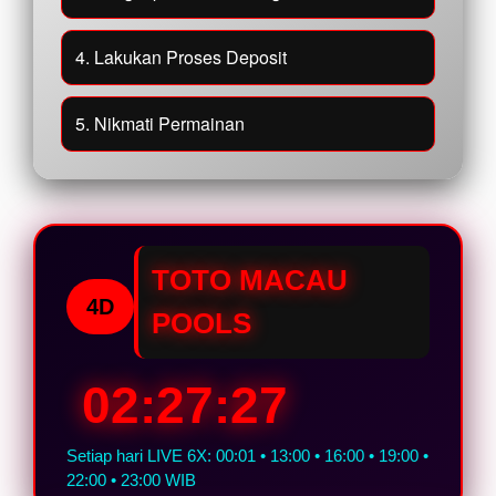
4. Lakukan Proses Deposit
5. Nikmati Permainan
TOTO MACAU
4D
POOLS
02:27:26
Setiap hari LIVE 6X: 00:01 • 13:00 • 16:00 • 19:00 •
22:00 • 23:00 WIB