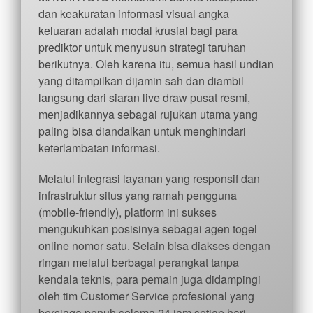
dan keakuratan informasi visual angka
keluaran adalah modal krusial bagi para
prediktor untuk menyusun strategi taruhan
berikutnya. Oleh karena itu, semua hasil undian
yang ditampilkan dijamin sah dan diambil
langsung dari siaran live draw pusat resmi,
menjadikannya sebagai rujukan utama yang
paling bisa diandalkan untuk menghindari
keterlambatan informasi.
Melalui integrasi layanan yang responsif dan
infrastruktur situs yang ramah pengguna
(mobile-friendly), platform ini sukses
mengukuhkan posisinya sebagai agen togel
online nomor satu. Selain bisa diakses dengan
ringan melalui berbagai perangkat tanpa
kendala teknis, para pemain juga didampingi
oleh tim Customer Service profesional yang
bersiaga penuh selama 24 jam setiap hari.