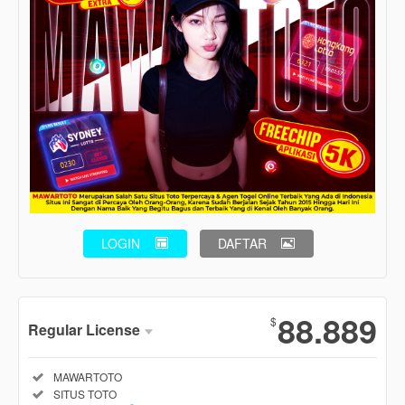
LOGIN
DAFTAR
Show More
88.889
$
Regular License
Regular
Included:
MAWARTOTO
License
Included:
SITUS TOTO
SELECTED