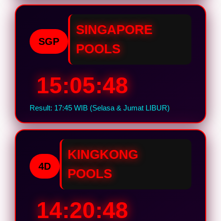
SINGAPORE
SGP
POOLS
15:05:47
Result: 17:45 WIB (Selasa & Jumat LIBUR)
KINGKONG
4D
POOLS
14:20:47