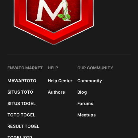
ENVATO MARKET
HELP
OUR COMMUNITY
MAWARTOTO
Help Center
Community
SITUS TOTO
Authors
Blog
SITUS TOGEL
Forums
TOTO TOGEL
Meetups
RESULT TOGEL
TOGEL SGP