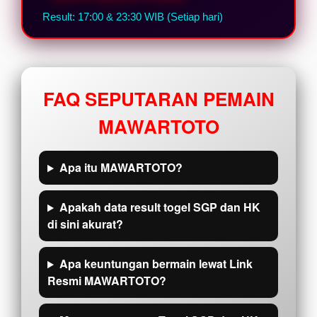
Result: 17:00 & 23:30 WIB (Setiap hari)
FAQ SEPUTARAN PEMAIN
MAWARTOTO
Apa itu MAWARTOTO?
Apakah data result togel SGP dan HK
di sini akurat?
Apa keuntungan bermain lewat Link
Resmi MAWARTOTO?