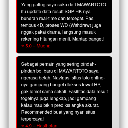
Yang paling saya suka dari MAWARTOTO
itu update data result SGP HK-nya
beneran real-time dan tercepat. Pas
tembus 4D, proses WD (Withdraw) juga
nggak pakai drama, langsung masuk
rekening hitungan menit. Mantap banget!
⭐ 5.0 – Mueng
Sebagai pemain yang sering pindah-
pindah bo, baru di MAWARTOTO saya
ngerasa betah. Navigasi situs toto online-
nya gampang banget diakses lewat HP,
gak lemot sama sekali. Fasilitas data result
togelnya juga lengkap, jadi gampang
kalau mau bikin prediksi angka akurat.
Recommended buat yang nyari situs
terpercaya!
⭐ 4.9 – Hasiholan